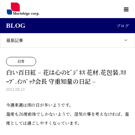
BLOG
ブログ
最新記事
日常
白い百日紅 – 花は心のﾋﾞｼﾞﾈｽ 花材.花包装.ｽﾘ
ｰﾌﾞ.ｲﾝﾊﾟｯｸ会長 守重知量の日記 –
2021.08.13
今週来週は雨の日が多いようです。
温度も26度前後でしか
ないようで、湿気の
事を考えなければ、温
度としては過ごしやすくなっています。