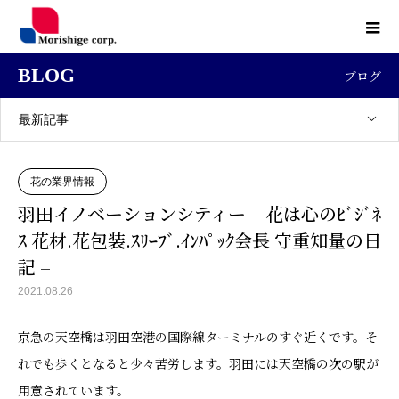
BLOG
ブログ
最新記事
花の業界情報
羽田イノベーションシティー – 花は心のﾋﾞｼﾞﾈ
ｽ 花材.花包装.ｽﾘｰﾌﾞ.ｲﾝﾊﾟｯｸ会長 守重知量の日
記 –
2021.08.26
京急の天空橋は羽田空港の国際線ターミナルのすぐ近くです。そ
れでも歩くとなると少々苦労します。羽田には天空橋の次の駅が
用意されています。