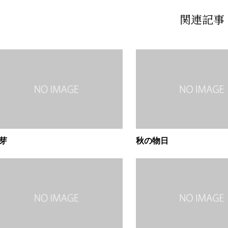
関連記事
芽
秋の物日