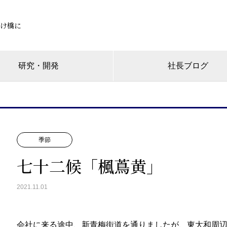
け橋に
研究・開発
社長ブログ
季節
七十二候「楓蔦黄」
2021.11.01
会社に来る途中、新青梅街道を通りましたが、東大和周