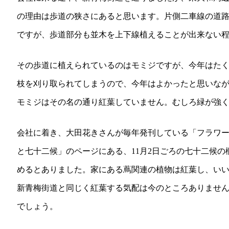
の理由は歩道の狭さにあると思います。片側二車線の道
ですが、歩道部分も並木を上下線植えることが出来ない
その歩道に植えられているのはモミジですが、今年はた
枝を刈り取られてしまうので、今年はよかったと思いなが
モミジはその名の通り紅葉していません。むしろ緑が強
会社に着き、大田花きさんが毎年発刊している「フラワ
と七十二候」のページにある、11月2日ごろの七十二候
めるとありました。家にある蔦関連の植物は紅葉し、い
新青梅街道と同じく紅葉する気配は今のところありません
でしょう。