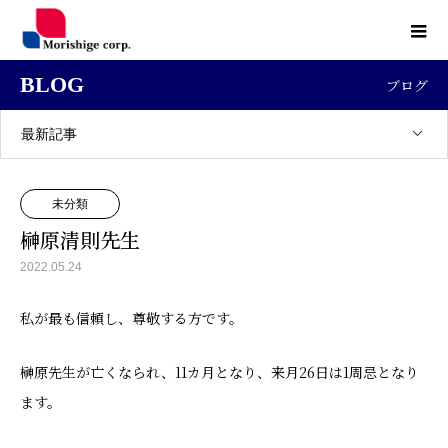
BLOG
ブログ
最新記事
未分類
榊原清則先生
2022.05.24
私が最も信頼し、尊敬する方です。
榊原先生が亡くなられ、11カ月となり、来月26日は1周忌となり
ます。