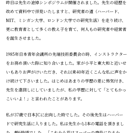
昨日は先生の追悼シンポジウムが開催されました。先生の経歴を
改めて資料中で拝見いたしますと、研究者の道（ハーバード、
MIT、ミシガン大学、ロンドン大学での研究生活）を走り続け、
更に教育者として多くの教え子を育て、何人もの研究者や経営者
を誕生させました。
1985年日本青年会議所の先端技術委員会の時、インストラクター
をお務め頂いた際に知り合いました。家が小平と東大和と近いせ
いもありお声がけいただき、それ以来40年近くこんな私に声をか
け続けて下さいました。はじめはあまりの学歴の差に怖気付き、
先生を遠回しにしていましたが、私の学歴に対して「とてもかっ
こいいよ！」と言われたことがあります。
私が37歳で日本JCに出向した時でした。その後先生はハーバー
ドで研究生活に入りました。私は先生から1本の電話を頂きまし
た。朝6時頃でした。「これから花はスーパーの商品になるか