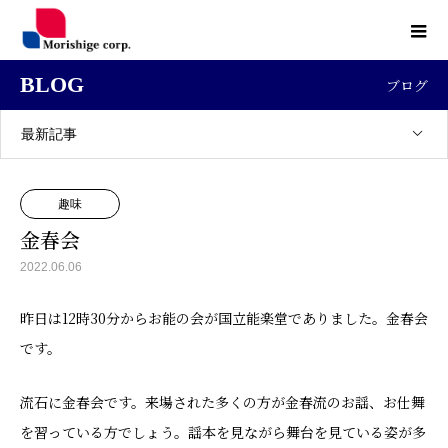
BLOG
ブログ
最新記事
趣味
金春会
2022.06.06
昨日は12時30分からお能の会が国立能楽堂でありました。金春会
です。
流石に金春会です。来場された多くの方が金春流のお謡、お仕舞
を習っている方でしょう。謡本を見ながら舞台を見ている姿が多