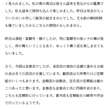
く見られました。私の席の周辺は皆さん謡本を見ながらの鑑賞で
した。私も謡本三冊持ち込んで楽しみました。昨日は気合が入っ
ていたせいか珍しく眠気が起きませんでした。尤も前の晩8時間
も寝ていましたからこちらの原因かもしれません。
昨日は清経・誓願寺・鵺でしたが、特に誓願寺の後シテの舞が美
しく、序の舞ということもあり、ゆっくり舞う姿を楽しませても
らいました。
さて、今回は金春会でしたが、各流派の独自の企画で進めるお能
の会は全ての流派が主催しています。観世流は大所帯だけに定期
能がいくつもあります。金剛流の金剛会、宝生流の定期能は確か
二つあったと思います。金春流も金春会と共に円満井会があり、
こちらも定期的に行っています。喜多流も定期能を川崎市や渋谷
で行っているようです。