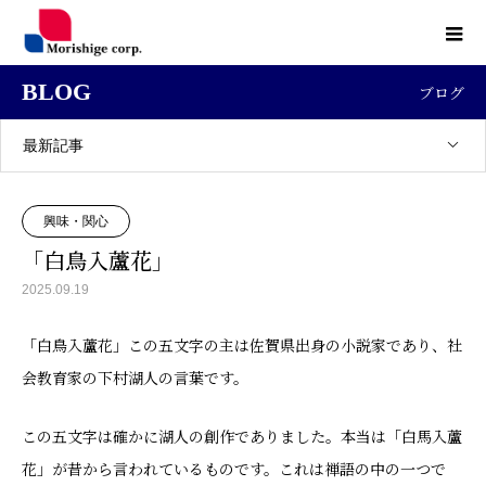
BLOG
ブログ
最新記事
興味・関心
「白鳥入蘆花」
2025.09.19
「白鳥入蘆花」この五文字の主は佐賀県出身の小説家であり、社
会教育家の下村湖人の言葉です。
この五文字は確かに湖人の創作でありました。本当は「白馬入蘆
花」が昔から言われているものです。これは禅語の中の一つで