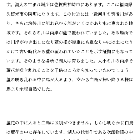
す。湖人の生まれ場所は佐賀県神埼市にあります。ここは福岡県
久留米市の隣町になります。この付近には一級河川の筑後川があ
り、さらに筑後川に流れ込む支流がいくつかあり水に恵まれた地
域です。それらの川は両岸が蘆で覆われていました。ある場所で
は川岸がむき出しになり葦の根が幾重にも重なり中には土になり
かけて古い時代から蘆の覆われていたことを示す証拠にもなって
います。そのような場所で湖人は育ちました。大小の川の両岸で
蘆花が咲き乱れることを子供のころから知っていたのでしょう。
蘆の咲き乱れる中に馬が入るより、空から白鳥が舞い降りる様は
馬より余程自然でした。
蘆花の中に入ると白鳥は区別がつきません。しかし明らかに白鳥
は蘆花の中に存在しています。湖人の代表作である次郎物語の中