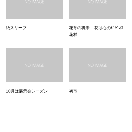
紙スリーブ
花育の将来 – 花は心のﾋﾞｼﾞﾈｽ
花材....
10月は展示会シーズン
初市