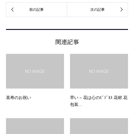
関連記事
喜寿のお祝い
早い – 花は心のﾋﾞｼﾞﾈｽ 花材.花
包装...